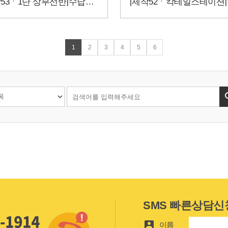
[제작53ㆍ1단 상부선반]수납이 부족하다면?
1
2
3
4
5
6
SMS 빠른상담신

이름