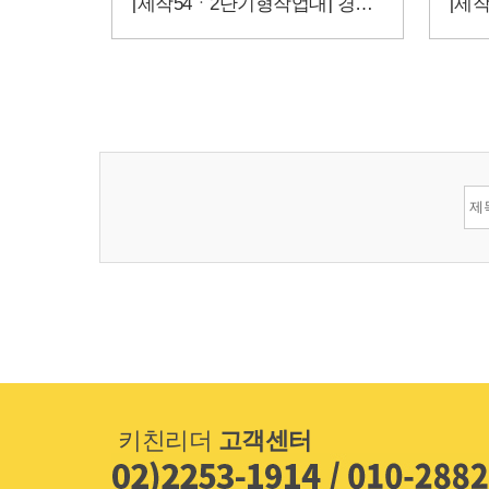
[제작54ㆍ2단기형작업대] 경사를 준 작업대? 작업대제작!
키친리더
고객센터