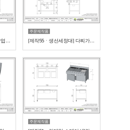
주문제작품
[제작56ㆍ육수통작업대] 작업대 하부에 육수통을 설치하고싶다면?
[제작55ㆍ생선세정대] 다찌가 있는 일식 전문점에는!?
주문제작품