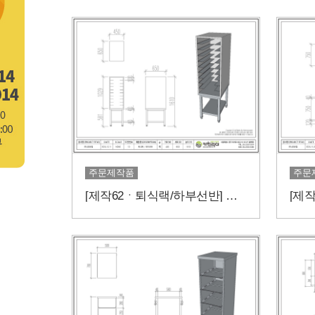
주문제작품
주문
[제작62ㆍ퇴식랙/하부선반] 퇴식작업을 효율적으로!