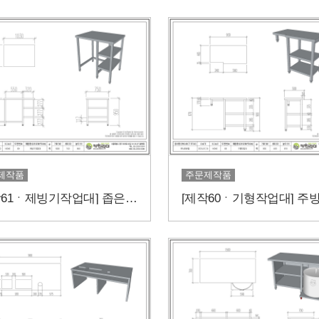
제작품
주문제작품
[제작61ㆍ제빙기작업대] 좁은 주방에는?