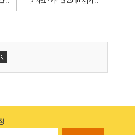
[제작52ㆍ칵테일스테이션]알록달록 상큼한 칵테일은 어디서 오는가?
[제작51ㆍ칵테일 스테이션]칵테일 제조의 최적화 작업대!!

청